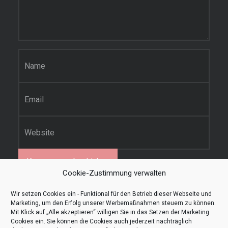
Name
*
E-Mail-Adresse
*
Website
Cookie-Zustimmung verwalten
Diese Website verwendet Akismet, um Spam zu
Wir setzen Cookies ein - Funktional für den Betrieb dieser Webseite und
Marketing, um den Erfolg unserer Werbemaßnahmen steuern zu können.
reduzieren.
Erfahre, wie deine Kommentardaten
Mit Klick auf „Alle akzeptieren“ willigen Sie in das Setzen der Marketing
verarbeitet werden.
Cookies ein. Sie können die Cookies auch jederzeit nachträglich