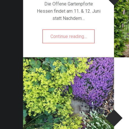
Die Offene Gartenpforte
Hessen findet am 11. & 12. Juni
statt Nachdem…
“Offene Gartenpforte 2022”
Continue reading
…