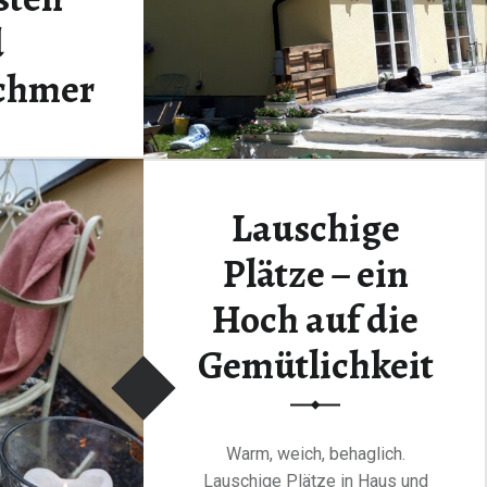
d
chmer
n
Lauschige
ur wer es
hat, versteht
Plätze – ein
hauer…
Hoch auf die
“Kernsanierung: Erinnerungen an Lehmputz, Mosaikfliesen, Luxus-Klobürsten und Rückenschmerzen”
ding
…
Gemütlichkeit
Warm, weich, behaglich.
Lauschige Plätze in Haus und