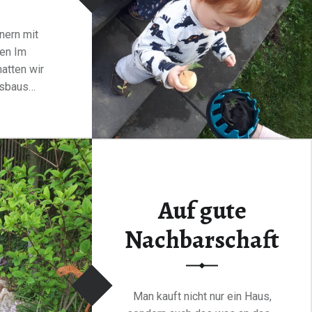
nern mit
en Im
atten wir
sbaus…
“Gartenzwerge – die unterschätzte Gefahr”
ding
…
Auf gute
Nachbarschaft
Man kauft nicht nur ein Haus,