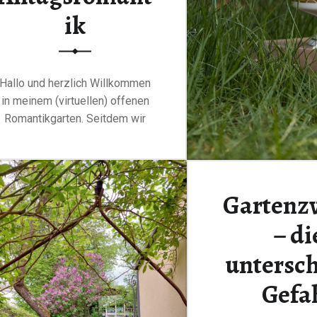
ik
Hallo und herzlich Willkommen
in meinem (virtuellen) offenen
Romantikgarten. Seitdem wir
unser…
“Der Blog – Romantikgarten & Alltagsromantik”
Continue reading
…
Gartenz
– di
untersch
Gefa