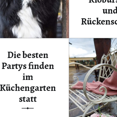
un
Rückens
ze
Die besten
Kernsanierung. N
schon einmal erlebt 
Partys finden
den kalten Sc
im
Continue rea
Küchengarten
statt