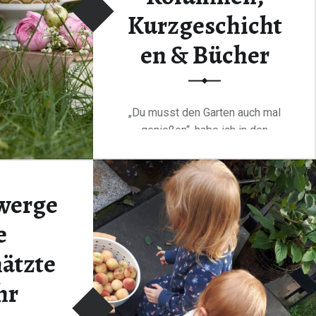
Kurzgeschicht
en & Bücher
„Du musst den Garten auch mal
genießen“, habe ich in den
letzten…
“Leselust im Garten – Gartenkrimis, Kolumnen, Kurzgeschichten & Bücher”
Continue reading
…
werge
e
ätzte
hr