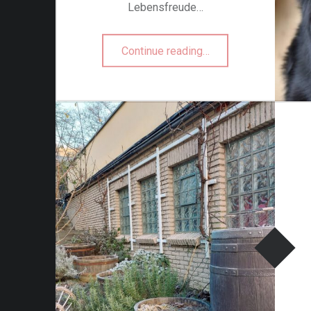
Lebensfreude…
“Ein Platz für treue Gefährten”
Continue reading
…