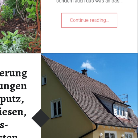
sondern auch das was an das…
“Auf gute Nachbarschaft
Continue reading
…
ierung
rungen
putz,
iesen,
s-
sten