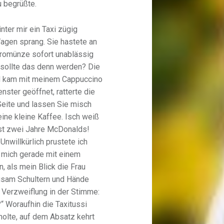
u begrüßte.
nter mir ein Taxi zügig
agen sprang. Sie hastete an
uromünze sofort unablässig
 sollte das denn werden? Die
nd kam mit meinem Cappuccino
nster geöffnet, ratterte die
 Seite und lassen Sie misch
 eine kleine Kaffee. Isch weiß
bst zwei Jahre McDonalds!
 Unwillkürlich prustete ich
 mich gerade mit einem
 als mein Blick die Frau
angsam Schultern und Hände
r Verzweiflung in der Stimme:
 Woraufhin die Taxitussi
holte, auf dem Absatz kehrt