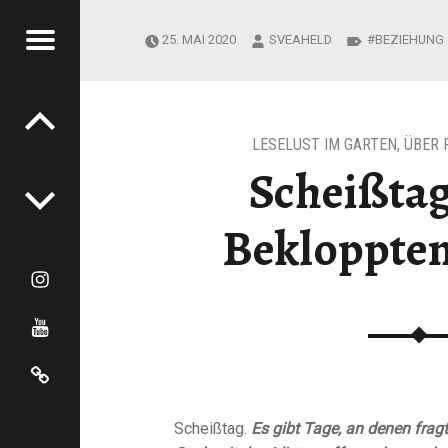
Menu
25. MAI 2020
SVEAHELD
BEZIEHUNG
Post navigation
LESELUST IM GARTEN
,
ÜBER 
Scheißtag
Bekloppten
Instagram
youtube
Cookie-Richtlinie (EU)
Scheißtag.
Es gibt Tage, an denen fragt