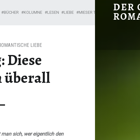
SCHEISSTAG: DIESE BEKLOPPTEN ÜBERALL 
DER 
BÜCHER
KOLUMNE
LESEN
LIEBE
MIESER TAG
PARTNERSCHAFT
ROM
Ein romantischer Garten in Nordhessen
ROMANTISCHE LIEBE
: Diese
 überall
 man sich, wer eigentlich den