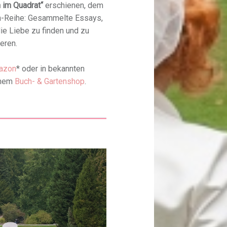
 im Quadrat“
erschienen, dem
üh-Reihe: Gesammelte Essays,
ie Liebe zu finden und zu
eren.
azon
* oder in bekannten
inem
Buch- & Gartenshop
.