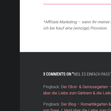
*Affiliate Marketing – wenn Ihr meine
ich bei Kauf eine (winzige) Provision.
3 COMMENTS ON “
WEIL ES EINFACH PASS
Pingback:
Der Obst- & Gemüsegarten – 
über die Liebe zum Gärtnern & die Lie
Pingback:
Der Blog – Romantikgarten &
von Svea J. Held über die Liebe zum Gä