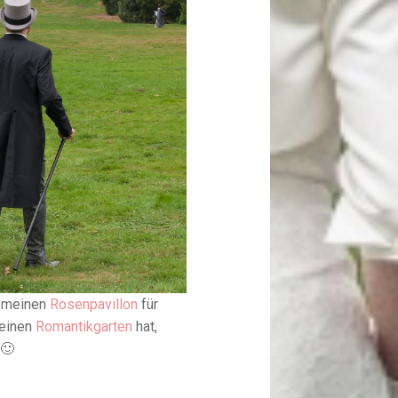
r meinen
Rosenpavillon
für
 einen
Romantikgarten
hat,
 🙂