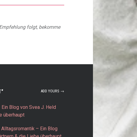
r Empfehlung folgt, bekomme
T
”
ADD YOURS →
Ein Blog von Svea J. Held
be überhaupt
 Alltagsromantik – Ein Blog
rtnern & die Liebe überhaupt