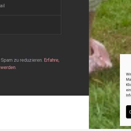
 Spam zu reduzieren.
Erfahre,
 werden.
Wir
Ma
Kli
ein
In