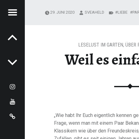
Menu
29. JUNI 2020
SVEAHELD
LIEBE
PA
Post navigation
LESELUST IM GARTEN
,
ÜBER 
Weil es einf
Instagram
youtube
Cookie-Richtlinie (EU)
„Wie habt Ihr Euch eigentlich kennen gel
Frage, wenn man mit einem Paar Bekan
Klassikern wie über den Freundeskreis
Zufällen, gibt es seit einigen Jahren au