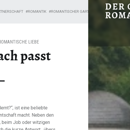
WEIL ES EINFACH PASST - DER
DER 
RTNERSCHAFT
ROMANTIK
ROMANTISCHER GARTEN
ROM
Ein romantischer Garten in Nordhessen
ROMANTISCHE LIEBE
ach passt
ernt?“, ist eine beliebte
ntschaft macht. Neben den
, beim Job oder witzigen
ch die kurze Antwort: „übers