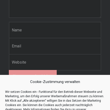
Name
*
E-Mail-Adresse
*
Website
Cookie-Zustimmung verwalten
Diese Website verwendet Akismet, um Spam zu
Wir setzen Cookies ein - Funktional für den Betrieb dieser Webseite und
Marketing, um den Erfolg unserer Werbemaßnahmen steuern zu können.
reduzieren.
Erfahre, wie deine Kommentardaten
Mit Klick auf „Alle akzeptieren“ willigen Sie in das Setzen der Marketing
verarbeitet werden.
Cookies ein. Sie können die Cookies auch jederzeit nachträglich
deaktivieren. Mehr Informationen finden Sie dazu in unserer