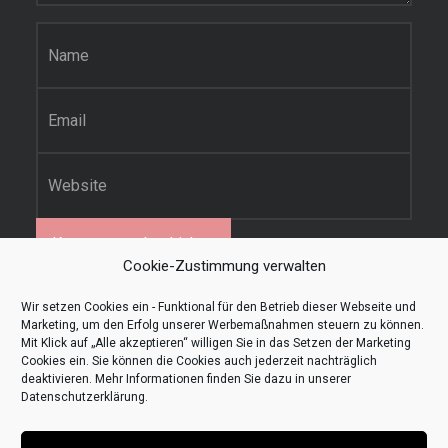
Name
*
E-Mail-Adresse
*
Website
Cookie-Zustimmung verwalten
Diese Website verwendet Akismet, um Spam zu
Wir setzen Cookies ein - Funktional für den Betrieb dieser Webseite und
Marketing, um den Erfolg unserer Werbemaßnahmen steuern zu können.
reduzieren.
Erfahre, wie deine Kommentardaten
Mit Klick auf „Alle akzeptieren“ willigen Sie in das Setzen der Marketing
verarbeitet werden.
Cookies ein. Sie können die Cookies auch jederzeit nachträglich
deaktivieren. Mehr Informationen finden Sie dazu in unserer
Datenschutzerklärung
.